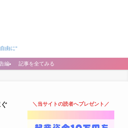
自由に"
告編
記事を全てみる
稼ぐ
＼当サイトの読者へプレゼント／